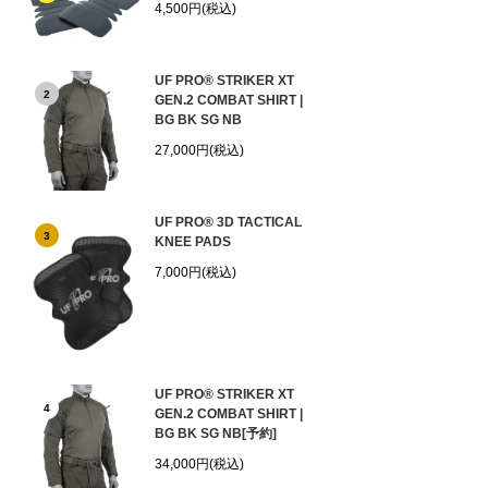
4,500円(税込)
UF PRO® STRIKER XT
2
GEN.2 COMBAT SHIRT |
BG BK SG NB
27,000円(税込)
UF PRO® 3D TACTICAL
3
KNEE PADS
7,000円(税込)
UF PRO® STRIKER XT
4
GEN.2 COMBAT SHIRT |
BG BK SG NB[予約]
34,000円(税込)