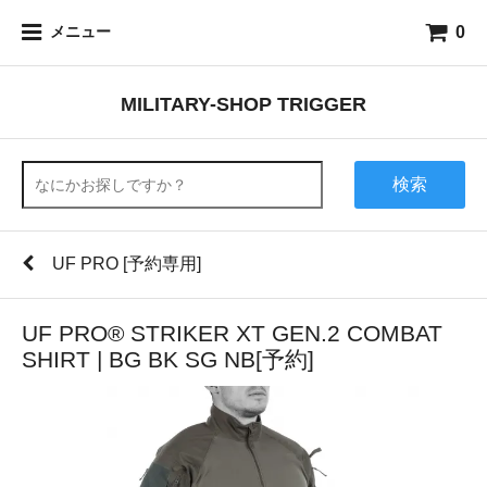
0
メニュー
MILITARY-SHOP TRIGGER
検索
UF PRO [予約専用]
UF PRO® STRIKER XT GEN.2 COMBAT
SHIRT | BG BK SG NB[予約]